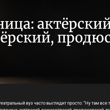
ница: актёрски
ёрский, продю
еатральный вуз часто выглядит просто: “Ну там все 
путаница: актёрский, режиссёрский, продюсерский, т