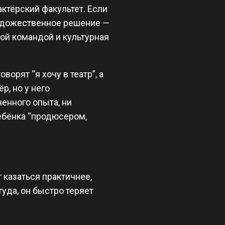
актёрский факультет. Если
 художественное решение —
кой командой и культурная
ворят “я хочу в театр”, а
р, но у него
енного опыта, ни
ребёнка “продюсером,
казаться практичнее,
уда, он быстро теряет