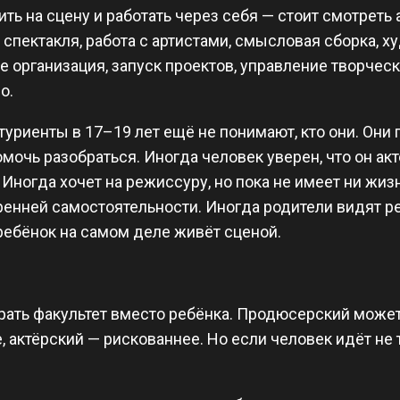
ть на сцену и работать через себя — стоит смотреть 
о спектакля, работа с артистами, смысловая сборка,
е организация, запуск проектов, управление творчес
о.
уриенты в 17–19 лет ещё не понимают, кто они. Они го
очь разобраться. Иногда человек уверен, что он актё
ногда хочет на режиссуру, но пока не имеет ни жизн
тренней самостоятельности. Иногда родители видят 
 ребёнок на самом деле живёт сценой.
ать факультет вместо ребёнка. Продюсерский может 
актёрский — рискованнее. Но если человек идёт не т