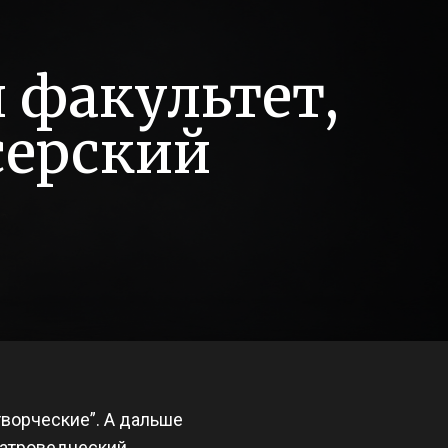
й факультет,
серский
творческие”. А дальше
еатроведческий,