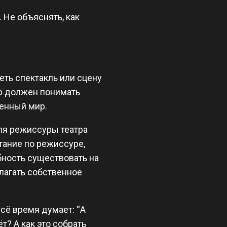
 Не объяснять, как
еть спектакль или сцену
ёр должен понимать
венный мир.
ля режиссуры театра
тание по режиссуре,
бность существовать на
длагать собственное
сё время думает: “А
т? А как это собрать