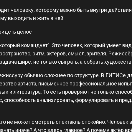
дит человеку, которому важно быть внутри действия.
му выходить и жить в ней.
видеть целое
 который командует”. Это человек, который умеет вид
пространство, ритм, актёров, смысл, зрителя. Режисс
 задача шире: не только сыграть, а собрать художест
ежиссуру обычно сложнее по структуре. В ГИТИСе д
ерство артиста, письменное профессиональное испы
ык и литература. То есть проверяют не только спосо
ус, способность анализировать, формулировать и пре
то не может смотреть спектакль спокойно. Человек в
ачать иначе? А что здесь главное? А почему актёр врё