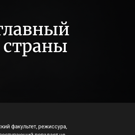
 главный
 страны
ский факультет, режиссура,
 поступающий попадает не