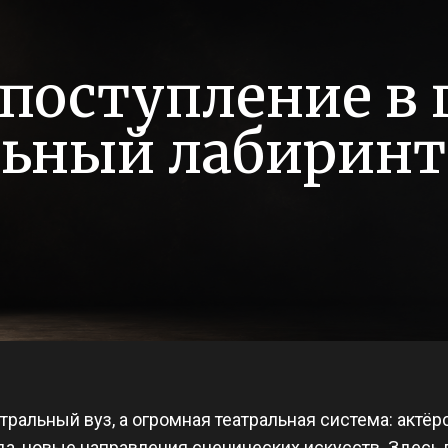
поступление в
льный лабиринт
тральный вуз, а огромная театральная система: актёр
да, новые направления сценических искусств. Здесь