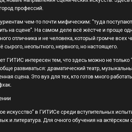
 город профессий.
уриентам чем-то почти мифическим: “туда поступают 
жить на сцене”. На самом деле всё жёстче и проще о
ого отличника и не человека, который громче всех ч
ё сырого, неопытного, нервного, но настоящего.
т ГИТИС интересен тем, что здесь можно не только “с
ообще развиваться: драматический театр, музыкальны
нная сцена. Это вуз для тех, кто готов много работат
фхак.
лении
ое искусство” в ГИТИСе среди вступительных испыта
ык и литература. Для очного обучения на актёрском 