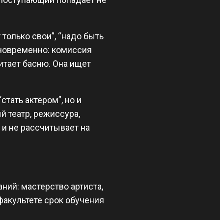
только свои”, “надо быть
дновременно: комиссия
итает басню. Она ищет
тать актёром”, но и
й театр, режиссура,
ь и не рассчитывает на
ний: мастерство артиста,
факультете срок обучения