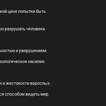
кой цене попытки быть
но разрушать человека.
ьностью и разрушением.
ихологическое насилие.
и и жестокости взрослых.
тся способом видеть мир.