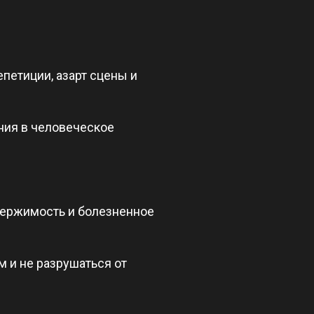
епетиции, азарт сцены и
ания в человеческое
одержимость и болезненное
м и не разрушаться от