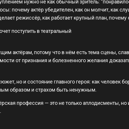
уплением нужно не как обычный зритель: “понравилос
сы: почему актёр убедителен, как он молчит, как слу
делает режиссёр, как работает крупный план, почему
хочет поступить в театральный
им актёрам, потому что в нём есть тема сцены, слав
ости от признания и болезненного желания доказать
южет, но и состояние главного героя: как человек бор
лым образом и страхом быть ненужным.
тёрская профессия — это не только аплодисменты, но
.