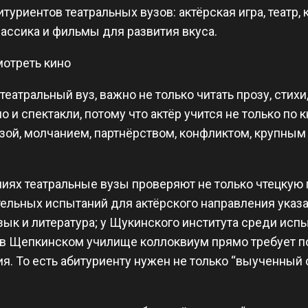
уриентов театральных вузов: актёрская игра, театр, к
лассика и фильмы для развития вкуса.
мотреть кино
 театральный вуз, важно не только читать прозу, стих
 и спектакли, потому что актёр учится не только по к
узой, молчанием, партнёрством, конфликтом, крупны
иях театральные вузы проверяют не только чтецкую 
ельных испытаний для актёрского направления указа
ык и литература; у Щукинского института среди испы
 в Щепкинском училище коллоквиум прямо требует п
. То есть абитуриенту нужен не только “выученный с