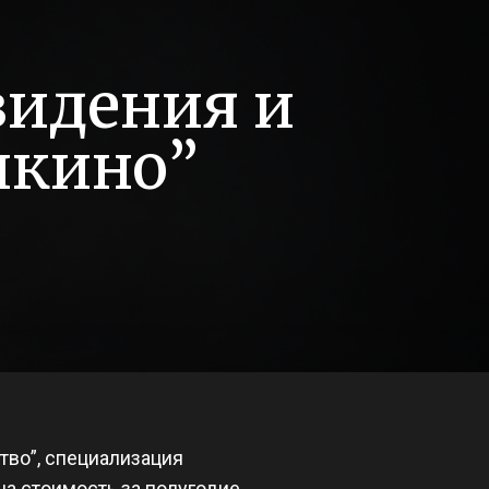
видения и
нкино”
тво”, специализация
ана стоимость за полугодие