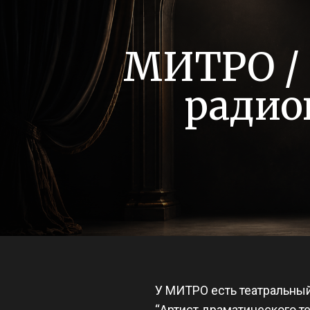
МИТРО / 
радио
У МИТРО есть театральный 
“Артист драматического те