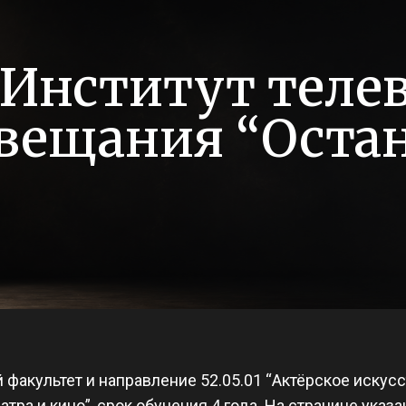
Институт теле
вещания “Оста
факультет и направление 52.05.01 “Актёрское искусс
атра и кино”, срок обучения 4 года. На странице указ