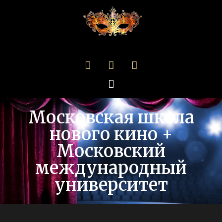
Московская школа
нового кино +
Московский
международный
университет