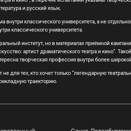
итература и русский язык.
а внутри классического университета, а не отдельног
утри классического университета.
ральный институт, но в материалах приёмной кампани
кусство: артист драматического театра и кино”. Так
тересна творческая профессия внутри более широко
 не для тех, кто хочет только “легендарную театральну
рикладную траекторию.