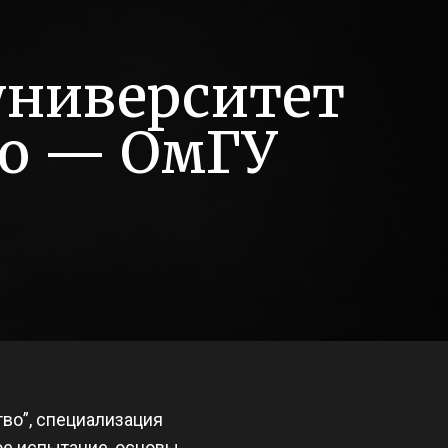
университет
го — ОмГУ
тво”, специализация
ое испытание, основы