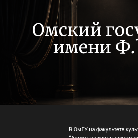
Омский гос
имени Ф.
В ОмГУ на факультете куль
“Артист драматического те