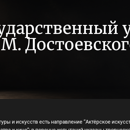
ударственный 
 М. Достоевско
туры и искусств есть направление “Актёрское искусс
атра и кино”; в перечне испытаний указаны творческ