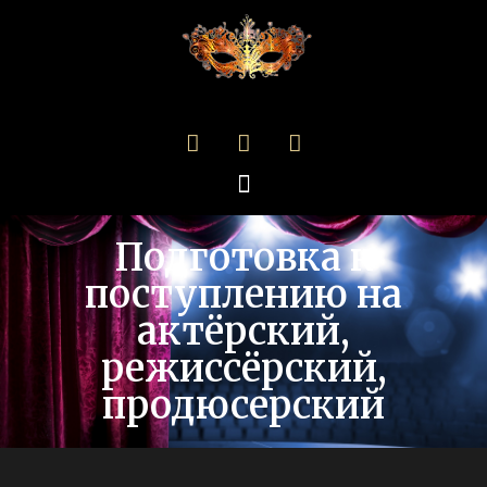
Подготовка к
поступлению на
актёрский,
режиссёрский,
продюсерский