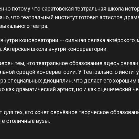
нно потому что саратовская театральная школа истор
но, что театральный институт готовит артистов драма
узыкального театра.
 внутри консерватории — сильная связка актёрского,
. Актёрская школа внутри консерватории.
ресен тем, что театральное образование здесь связа
ьной средой консерватории. У Театрального институ
ра специальных дисциплин, что делает его хорошим в
ко как драматический артист, но и как сценический 
т для тех, кто хочет серьёзное творческое образован
ые столичные вузы.