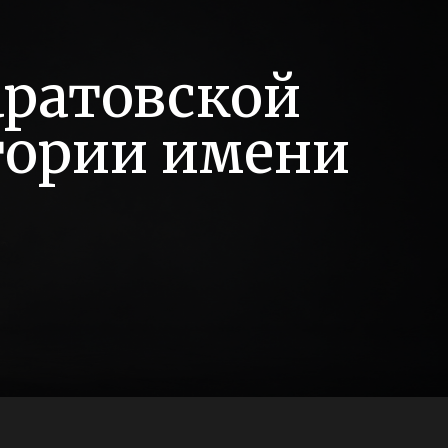
аратовской
тории имени