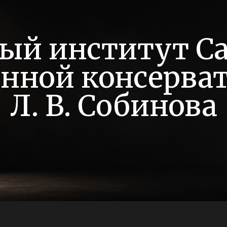
ый институт С
енной консерва
Л. В. Собинова