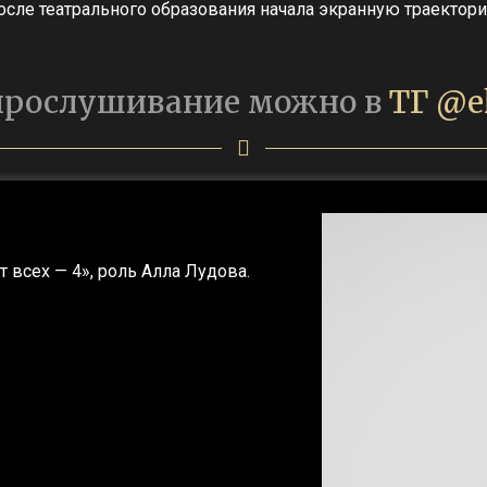
сле театрального образования начала экранную траектори
 прослушивание можно в
ТГ @e
 всех — 4», роль Алла Лудова.