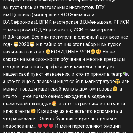
выпустились из театральных институтов: ВТУ
им.Щепкина (мастерские В.С.Сулимова и
В.А.Сафронова), ВГИК мастерская В.В.Меньшова, РГИСИ
— мастерская С.Д.Черкасского, ИСИ — мастерская
И.В.Агапова. Все они поступали в сложный для всех нас
год-
2020
и в тайне от них этот набор и выпуск я
называла ласково
КОВИДНЫЕ МОИ
Но не
смотря на все сложности обучения и многие преграды,
сегодня все они в профессии и каждый в ней уже
нашёл свой пункт назначения, и кто-то принят в театр
,
а кто-то ещё в поиске и ищет себя в магистратуре
или
меняет город и ищет свой театр в другом городе
, а
кто-то — уже прямо сейчас находится в кадре на
съёмочной площадке
, а кого-то разрывают на части
кино агенты
Каждому из них есть что вспомнить и
что рассказать… Опыт обучения в вузе неоценим и
невосполним…
И меня переполняют эмоции