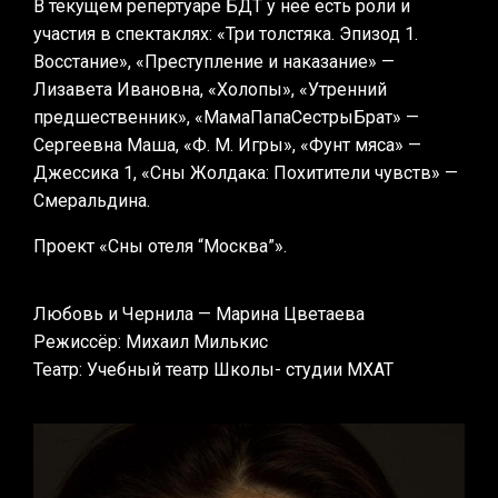
В текущем репертуаре БДТ у неё есть роли и
участия в спектаклях: «Три толстяка. Эпизод 1.
Восстание», «Преступление и наказание» —
Лизавета Ивановна, «Холопы», «Утренний
предшественник», «МамаПапаСестрыБрат» —
Сергеевна Маша, «Ф. М. Игры», «Фунт мяса» —
Джессика 1, «Сны Жолдака: Похитители чувств» —
Смеральдина.
Проект «Сны отеля “Москва”».
Любовь и Чернила — Марина Цветаева
Режиссёр: Михаил Милькис
Театр: Учебный театр Школы- студии МХАТ