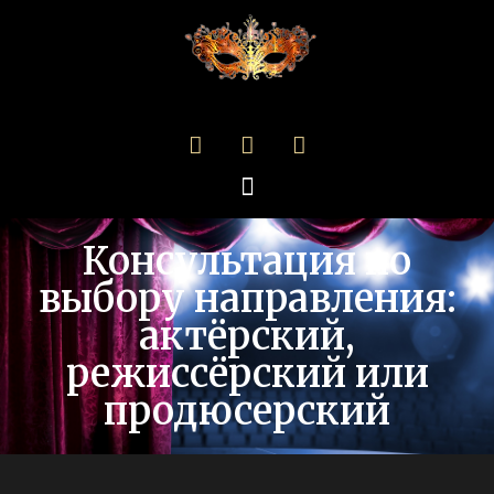
Консультация по
выбору направления:
актёрский,
режиссёрский или
продюсерский