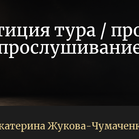
тиция тура / пр
прослушивани
катерина Жукова-Чумачен