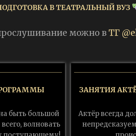
ПОДГОТОВКА В ТЕАТРАЛЬНЫЙ ВУЗ
 прослушивание можно в
ТГ @e
ПРОГРАММЫ
ЗАНЯТИЯ АКТ
на быть большой
Актёр всегда д
всего, волновать
непредсказуем
у поступающему!
проис