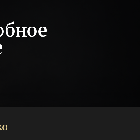
обное
е
ко