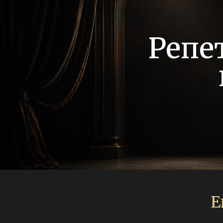
Репе
Е